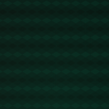
BA老板梦破碎？NBA准备向欧洲发展，而不是美国
2026-02-09
注的话题。近年来，有关詹姆斯对未来成为NBA球队老板的梦想传言频繁出