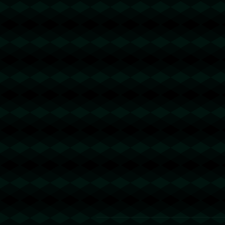
上一篇：体育赛事级别体育赛事内涵是什么_在线直播体育比赛.
下一篇：澳大利亞女籃名宿勞倫傑克遜獲頒道恩獎 參加過五屆奧