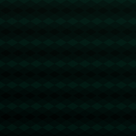
近年来，**欧洲篮球市场**的不断扩张使得NBA看到了其中
仅增强了NBA在欧洲的曝光率，也为将来在该地区正式扩建球队
**案例分析：伦敦的成功试点**