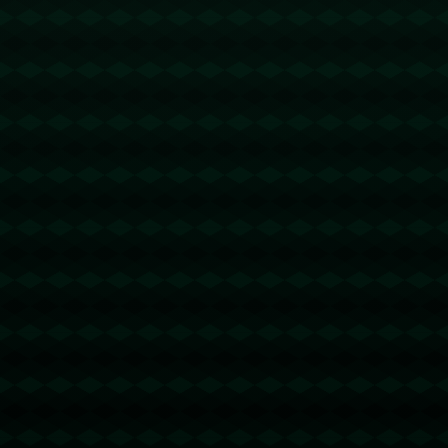
定的三分输出成功小升一名，目前仍旧在季后赛席位争夺战中占据
优越位置。
一个显著的案例是与凯尔特人队（Boston Celtics）的比赛中，热火通
过全员参与的战略在末节占据主动权。尽管凯尔特人整体实力强
劲，但热火坚持从防守端发力，最终在第四节拿下关键分数，用团
队配合逆转关键局势。这种比赛风格不仅体现了热火坚韧的战术执
行力，也为其进一步的排名上升提供了宝贵经验。
### **赛季排名动态为何至关重要？**
排名的变化不仅影响球队赛季定位，更能决定每支球队在季后赛中
的命运。例如，湖人若能从附加赛成功跻身季后赛，可能会遇到由
西部第二名火箭所领衔的强敌。与此同时，快船尽管保底附加赛，
但阵容灵活性可能会带来更多可能性。而热火在东部混战中通过小