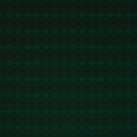
### **湖人力克西部第2火箭——拼尽全力夺胜**
湖人队在本场对阵火箭的比赛中展现出了绝佳的状态。火箭作为西
部排名第二的强队，一直以顽强的进攻火力和灵活的防守策略见
长。然而，湖人通过出色的团队配合和关键球员的发挥成功力克强
敌。本场比赛中，**安东尼·戴维斯（Anthony Davis）**和勒布朗·詹
姆斯（LeBron James）合力砍下超过40分，同时在防守端频频贡献关
键封盖，为湖人赢得了宝贵的一场胜利。
这场胜利不仅稳固了湖人在季后赛席位竞争中的地位，也让其竞争
力回归巅峰状态。湖人目前距离附加赛区的排名更近一步，而这对
球队冲击季后赛有着重要意义。这场胜利让球迷重新燃起了对湖人