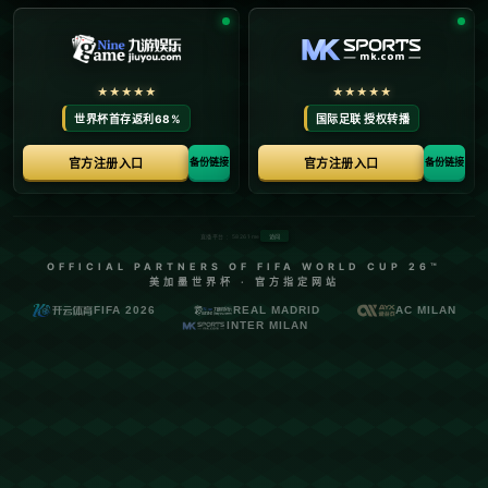
**2020欧洲杯赛程时间表——全面指南助您不错过每精彩瞬间**
2020欧洲杯，无疑是全球足坛的一大盛事。由于疫情的影响，这场
传统劲旅的精彩对决被推迟到了2021年举行，但依旧冠以“2020欧洲
杯”之名。本文将围绕这一主题，详细解读欧洲杯的赛程时间安排、
赛事亮点及球队背景，让您在观赛时更具前瞻性和策略性。
*欧洲杯历史与新看点*
欧洲杯足球赛是每四年举办一次的欧洲国家级赛事，其历史可以追
溯至1960年。2020年，这一赛事首次扩大到**24支参赛队伍**，同
时采用多国举办的新颖模式。这些新变化让2020年的欧洲杯不仅仅
是一场体育盛宴，更是一场联结欧洲各国的文化交流。
*详细赛程安排*