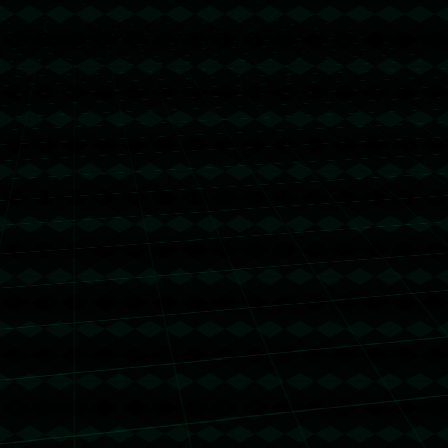
无论您是资深球迷，还是刚加入足球大家庭的新粉丝，**2020欧洲
杯值得拥有您的关注。**根据本篇赛程指南，提前规划、合理分配
时间，确保您不错过每一个激动人心的时刻！
上一篇：歐冠賽後巴薩隊長梅西與尤文老將布馮交換球衣.
下一篇：五大联赛球队U21球员出场时间榜：斯特拉斯堡居首，巴萨
第二.