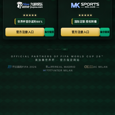
**斯蒂芬·库里状态好，有望很快重返赛场**
作为NBA历史上最伟大的射手之一，斯蒂芬·库里不仅是金州勇士的
灵魂人物，更是篮球迷心目中的偶像。在最近的一次伤病后，库里
的康复状态备受关注，球迷们都在期待他的早日回归。据最新消
息，库里的身体状况恢复良好，**有望很快重返赛场**，这无疑让
勇士队和喜爱他的球迷充满希望。
### 库里在伤病中的韧性和斗志
斯蒂芬·库里的职业生涯中并非一帆风顺，他曾多次遭遇伤病困扰，
包括脚踝问题和膝盖伤势。然而，他总是能够凭借强大的意志力和
专业的康复训练团队，快速恢复状态。这一次也不例外，根据最新
训练视频显示，库里已经开始进行个人训练，动作流畅且精准。这
样的表现不仅说明了他的身体状态在好转，也体现了他对回归赛场
的渴望。