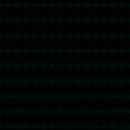
守，为队友制造空位投射机会。同时，他的长距离投射直接打破了
传统篮球的布局，为球队创造了更多战术选择。
著名解说员克里斯·韦伯曾在一次比赛评论中说道：“库里不仅是一个
历史级别的射手，他还是一个进攻体系的设计师。他每一次精准投
射不仅给勇士得分，更给对方防守队员制造心理压力。”因此，库里
重返赛场后，勇士队的战术将迎来巨大提升。
---
库里的状态好转不仅是他的个人荣耀，更是一场标志着不屈精神与
职业坚持的胜利。我们期待他带着职业生涯中积累的经验和力量，
继续在赛场上创造奇迹！
上一篇：曼联对桑乔的标价为5000万欧元，尤文正在尝试今夏进行
引进.