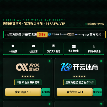
馬卡：皇馬內部討論久保健英回歸和凱帕1500
萬歐報價！.