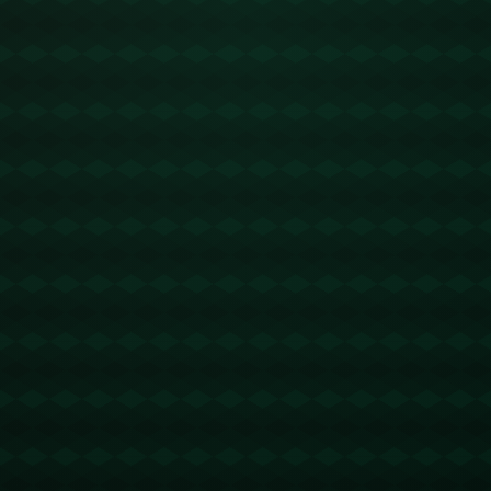
久保健英，这位日本足球天才，在离开皇马后表现不俗，无论是在
马洛卡还是其他西甲球队，他都展现出了超强的适应能力和创造
力。这位年仅22岁的中场球员，凭借其强大的技术能力和卓越的球
商，为所在球队贡献良多。**皇马若决定召回久保健英，无疑将为
球队的技术储备和市场影响力注入新动能。**
回顾皇马过往的青训策略，我们不难发现，俱乐部一直以来都善于
发现并培养年轻球员。曾几何时，像阿森西奥、纳乔等球员也是出
自皇马的青训营。在整体球队老化、部分球员状态下滑的背景下，
召回久保健英这样的年轻才俊，将极大补充皇马的中前场活力。