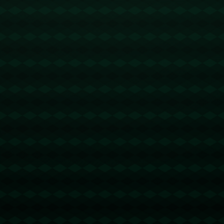
**凯帕的签约方案与皇马的防守布局**
与此同时，皇马对切尔西门将凯帕的1500万欧元报价也非常具有战
略眼光。虽然凯帕在切尔西的表现时有起伏，但其潜力依然被业内
肯定。以门将为例，经验的积累往往能极大提升竞技水平。**以较
低价格引入一名具备国际比赛经验的门将，对于皇马的后防稳定无
疑是一次有效的补充。**