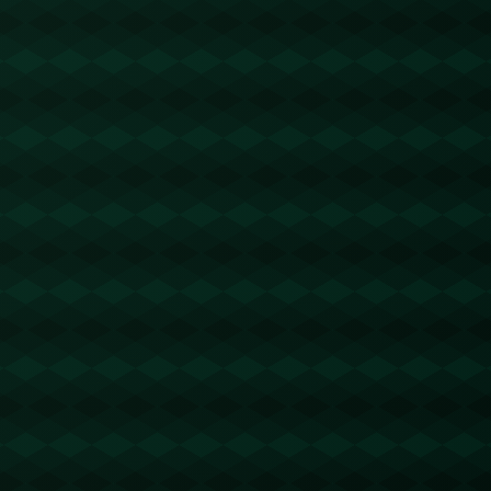
的技术和果敢的决策，完美抵御了来自对手的竞争压力。**匈