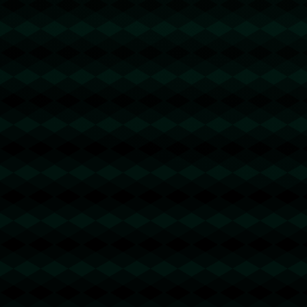
世运会巡回赛是一个汇聚多种体育项目的国际赛事盛会，每年吸引
角逐。这场比赛不仅是对运动员竞技水平的考验，也是对城市文
**成功背后的团队支持**
为了支持运动员的训练和比赛，匈牙利的体育团队提供了全面的保
实的基础。他们的工作不仅停留在赛前规划，更在比赛过程中实
**成都的影响力**
作为本次赛事的东道主，成都以其独特的文化氛围和完善的交通
过这些大型活动，成都不仅展现了其**现代化城市的发展面貌*