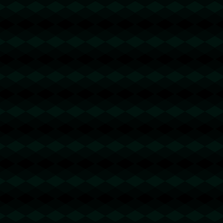
匈牙利在国际体育领域的后续发展铺平了道路。这次成功的背后，是无数日
一段旅程的开始。匈牙利选手带来的不只是金牌，更是一种**国际体育