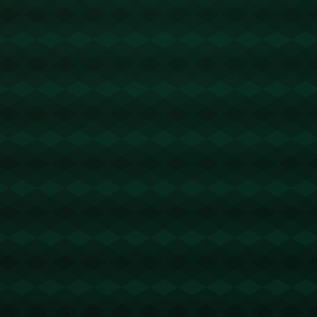
国际体育舞台上取得的重大突破。在比赛的紧张氛围中，这位选手凭借精准
上闪耀，引来广泛关注。