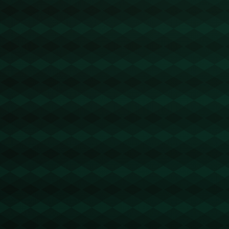
匈牙利选手的成功不仅仅是个人的胜利，也标志着匈牙利国家在
牙利体育界的努力和支持**, 使得这位选手能够在世运会巡回赛