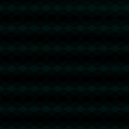
塔在勒沃库森期间，除了防守抢断能力出色，还展现了他在进攻
**相关案例：中卫转会的成功与教训**
回顾过去几个赛季，上演过诸多中卫转会成功的佳话，也有不少
例。**反之，某些不成功的转会，往往因为球员与俱乐部风格不
**展望未来：塔在拜仁的角色**
塔的到来可被视为拜仁在后防线上的战略补强。随着德甲比赛日益
式，是眼下最引人关注的话题。拜仁管理层和教练组如何为这位
综上所述，塔的转会不是简单的球员流动，而是德甲版图的一次
上一篇：[流言板]U20亚洲杯：澳大利亚2-0日本晋级决赛，皮尔曼破