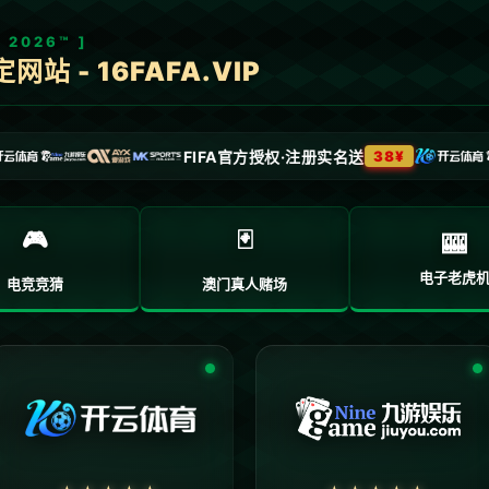
公司简介
产品中心
公司新闻
联系我们