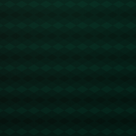
到，开挖开挖！拜仁和勒沃库森中卫塔已达成转会口
2026-02-09
议**
个看似简单的球员流动背后，可能是球队风格的调整、教练战术的升级，甚
论。那么为什么拜仁选择签下塔，他的加盟又将给球队带来怎样的变化呢
高度的前瞻性。他们看重的不仅是球员的即战力，更是他将来的发展潜力和
视野和传球能力更是为人称道。*此次口头协议的达成，足以看出拜仁对塔
快速的决策能力，将为拜仁的防线提供更多的保障。尤其是在面对欧冠这样