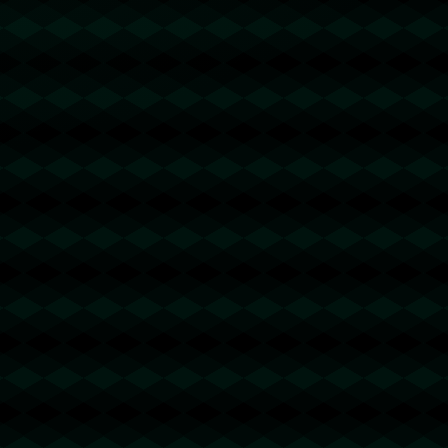
选择，也可以在比赛陷入僵局时，为球队打破僵局提供可能。
接助力他们拿下欧冠冠军，这便是中卫正确转会带来的正面案
典范，也值得球迷和评论员的期待和观察。
这样的多面手，将会如何调整自我以适应拜仁的高压节奏和比赛模
体成绩。