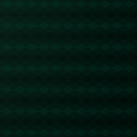
争第5.
个充满变数的赛季中，西部联盟的战况可谓愈发白热化，各支球队的
大的压力。拥有强大阵容和稳定表现的球队在竞争中拔得头筹，为
火箭队凭借其高效进攻和年轻球员的潜力，展现出强大的韧性和竞
后阶段再度崛起。每支球队都为这一排名奋斗不息，背后是不断
快船队在本赛季中展示出足够的灵活性和不屈的比赛精神。太阳队