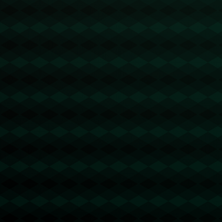
通过对年轻球员的精心栽培以及球队战术的优化，稳步走向排名
有竞争季后赛席位的实力。
在这个竞争激烈的赛季中，各队都在不同的方面全面提升，以期在
伤病对战斗力的影响，同时对比赛中出现的任何变化保持敏捷的
通过对近期赛事的分析，我们可以看到，各队都在为季后赛热血
球队如何应对挑战、抓住机会，将是决定季后赛顺利与否的关键