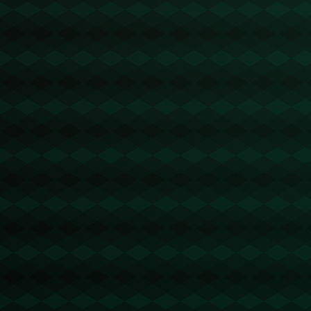
西部排
**西部排名剧变**！本季季后赛的首支球队已然出炉，**火
排名和战绩令球迷津津乐道。我们将深入分析当前西部排名的动
在过去几周中，西部联盟的表现让人眼花缭乱。**季后赛**资
本季的成功奠定了基础。
**火掘湖**，也就是火箭队、掘金队和湖人队，成为了**争
争力。而掘金队则依赖于他们坚韧的防守和团队协作，力求在西
调整的战术策略和稳步提高的队伍凝聚力。
与此同时，**西部排名第5名的竞争同样异常激烈**。四支球