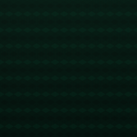
入，加速培养具备国际竞争力的球员。
---