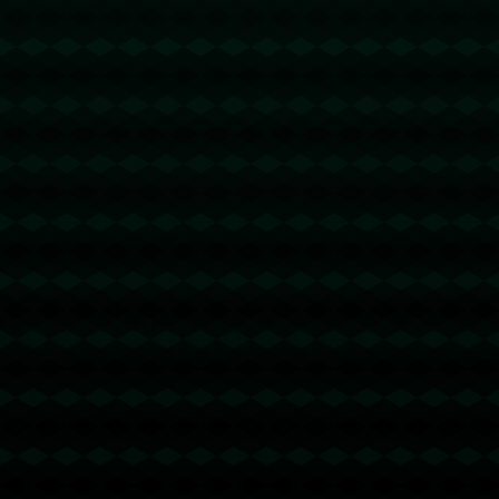
破，或许可以尝试从赛事解说的深度、实时统计数据的透明度以及
球迷活动的频率等方面进行提升。
---
### **地域发展：平衡布局，但受限城市基建**
CBA俱乐部的主场分布仍然存在一定的不均衡。不少联赛重磅比赛
集中在经济发达的东部城市，而中西部地区的主场效应较弱。**区
域市场的发展**直接决定了联赛的覆盖率和影响力，偏重一线城市
的主场布局虽然带来了更高的商业收益，但也限制了篮球运动在全
国范围内的推广。
比如，四川、山西等地拥有一批忠实的篮球迷，但相关城市的场馆
设施和赛事配套能力无法与北上广深等城市相比。这种基础建设的
不平衡限制了CBA深度开发市场的能力。解决这一问题，联盟或许