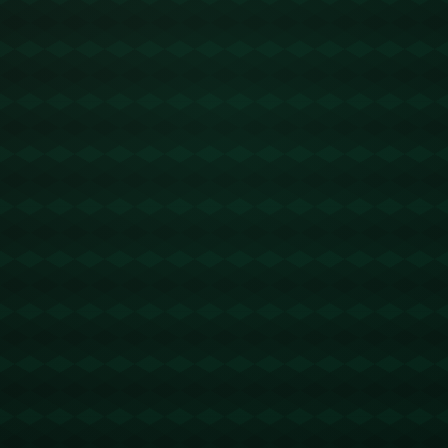
*走出迷思：细节失误的背后逻辑*
篮球比赛中，失误是无可避免的，但当这些失误频繁发生且成为比
赛中显著的痛点时，就需要引起足够的重视。对于**上海男篮**来
说，细节失误主要表现为传球失误、投篮命中率不足以及关键时刻
的战术执行不力。这些问题的背后往往源于球员之间的配合不默契
和对场上局势的把握不佳。