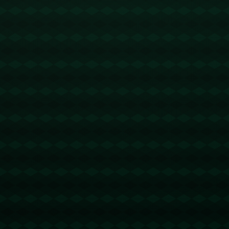
*团队合作：关键时刻的决定因素*
团队合作是篮球比赛的灵魂所在。有研究表明，团队配合的流畅程
度直接影响比赛的胜负。在篮球比赛中，所有的球员都必须心无旁
骛，统一目标，才能在关键时刻做出正确选择。然而，**上海男篮
的表现**显示出他们在这方面存在明显短板。有时候，个别球员的
过度持球或冲动出手导致机会浪费，也让对手有了反击的机会。
*引用经典案例：那些通过团队合作重生的球队*