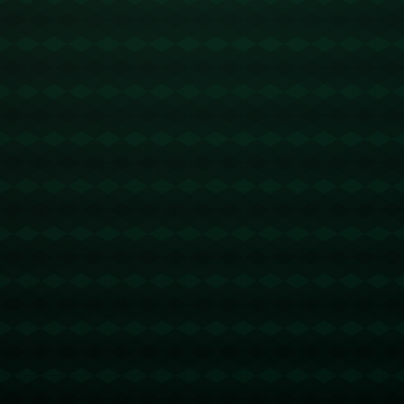
安菲尔德球场以其独特的氛围和主场球迷的狂热支持著称。对于很
多球员来说，听到《You’ll Never Walk Alone》的歌声时，毛孔都会
立刻竖起。范戴克认为，*这种氛围是利物浦不可或缺的一部分*，
能够有效地影响比赛的走向。**“当你站在这个球场上，感觉就像拥
有多一名球员，”**范戴克说。
**专注备战的重要性**
然而，范戴克也指出，仅仅依赖主场氛围是不够的。为了能够长期
保持竞争力，球队必须提高备战的精确度和深度。*他提到，每一场
比赛前的准备工作都需要极致专注*。不论是分析对手的战术模式，
还是审视自己的弱点，团队的协调和理解都是至关重要的。