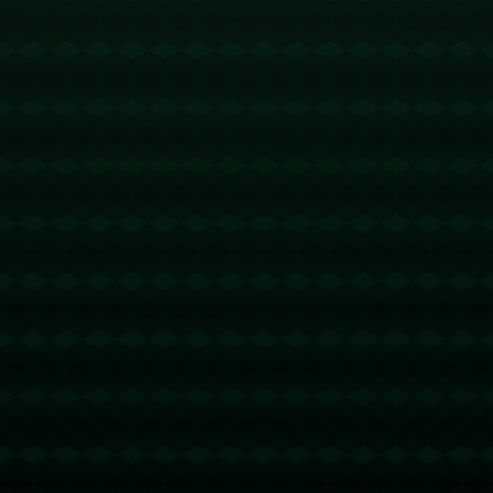
**技术与心态决定胜负**
中国大师赛之所以成为赛事亮点，部分原因在于选手们所展现出的
顶尖技术。这不仅仅是对身体素质的考验，更是一场全方位的考
验。在当天的比赛中，**国羽**球员们所面临的挑战不仅是技术上
的，还有心理和战术上的。比赛中要做到攻守兼备，随时调整策略
以应对对手的各种变化，这要求选手们具备极高的心理素质和临场