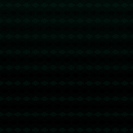
调整能力。
在技战术方面，**石宇奇等人**之所以能够突出重围，与他们精准
的控球能力与卓越的战术执行密不可分。**以石宇奇为例**，他常
通过对路线的判断和时机的精准把握，巧妙地牵制对手，而他的多