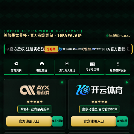
中国大师赛第4日国羽6胜4负 石宇奇任何组合进
4强.