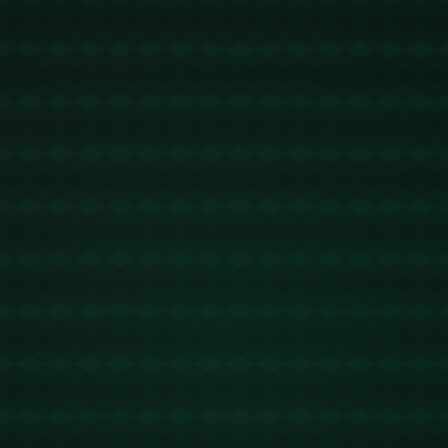
未来的出线希望充满期待。
### **一、胜利背后的战略打法：稳中求胜**
本场比赛，中国男足在客场赛场面对实力强大的对手，场外气氛之
紧张可想而知。然而，中国队在开局阶段表现出极大的耐心与冷
静，没有盲目进攻，而是选择稳守反击的战略。这一策略显然收到