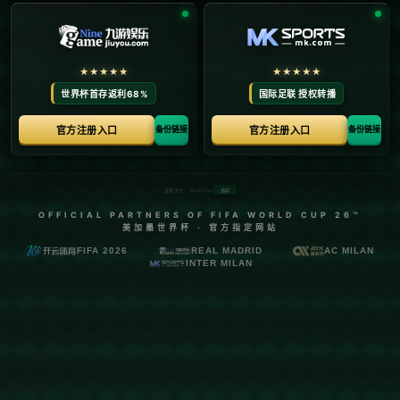
2026-02-09
**2比1！中国男足客场绝杀亚洲强队，核心爆发进球助力出线！**
在近日进行的一场亚洲足球比赛中，中国男足以**2比1**的惊险比
分战胜了一支亚洲强队。在客场作战的情况下，中国队凭借核心球
员的精彩发挥，在最后关键时刻完成绝杀，再次燃起了球迷的热
情。这场比赛不仅展示了中国队在困境中的抗压能力，也让人们对