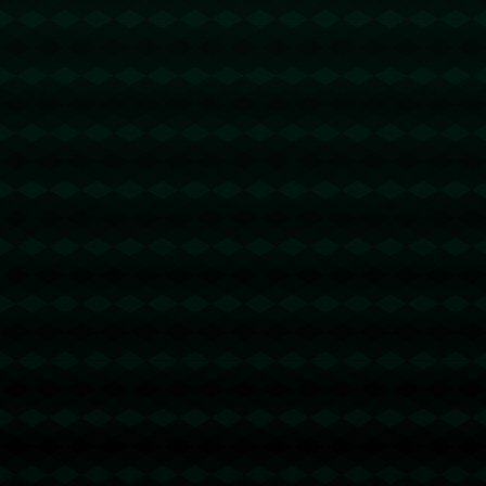
线的有利位置，更重要的是赢得了广大足球迷的信任与尊重。
### **四、从胜利中总结经验：复兴之路**
回顾这场比赛，中国男足的表现给我们几个值得深思的启示：
1. **稳定的防守，是胜利的基础**。无论在客场还是面对强队，中
国队的战术调整显示出极高的成熟度。
2. **核心球员的发挥尤为重要**。每一支强队都有自己的“灵魂人