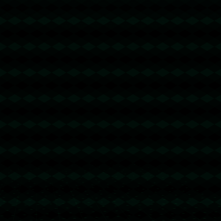
物”，如何通过战术激发他们的潜能，是长期建设的重点。
3. **团队协作至关重要**。本场比赛中，中国队无论进攻还是防
守，都展现了整体的默契配合。
在过去，外界对中国男足的表现多有质疑，但这场胜利无疑是一剂
强心针。**通过精心的战术布置与全队不懈努力，中国队用一次惊
险的绝杀唤回了久违的信心与热血**。
此战过后，距离出线的目标更进一步。这不仅是一次简单的胜利，
更是中国男足全面复兴道路上的一个重要里程碑。随着比赛的深
入，期待中国队能再接再厉，为球迷带来更多振奋人心的瞬间。