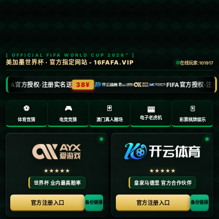
2比1！中国男足客场绝杀亚洲强队+核心爆发进
球，将带队出线.